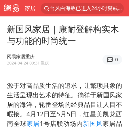
家居
台风白海豚已进入24小时警戒线
“秋天的第一杯奶茶”6岁了
新国风家居｜康耐登解构实木
上海：台风白海豚或将带来龙卷风
与功能的时尚统一
四川宜宾市高县4.9级地震致1人死亡
中巨芯：上半年归母净利润1405.77万元
网易家居重庆
0
38岁演员求职万岁山NPC成功
2024-04-24 09:31
·重庆
国乒男单横滨冠军赛全军覆没
源于对高品质生活的追求，让繁琐具象的
U17国足三连胜晋级明日之星半决赛
生活呈现出艺术的特征。徜徉于新国风家
胡彦斌获《歌手2026》歌王
居的海洋，轮番登场的经典品目让人目不
胜宏科技：股票交易异常波动
暇接。4月12日至5月5日，红星美凯龙西
美股存储板块集体大跌
南全球
家居
1号店联动场内
新国风
家居品