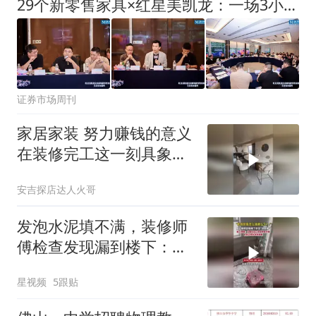
29个新零售家具×红星美凯龙：一场3小时的闭门创见会干货实录
证券市场周刊
家居家装 努力赚钱的意义
在装修完工这一刻具象化
了，#家装#
安吉探店达人火哥
发泡水泥填不满，装修师
傅检查发现漏到楼下：出
风口未延伸到外墙
星视频
5跟贴