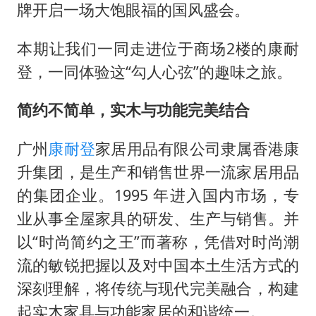
东航：国内客票提前14天免费退改
牌开启一场大饱眼福的国风盛会。
名创优品回应女子吐槽内裤质量差
本期让我们一同走进位于商场2楼的康耐
日本试射“战斧”导弹，国防部回应
登，一同体验这“勾人心弦”的趣味之旅。
胡彦斌韩磊 谁帮谁
夯实基础开新局
简约不简单，实木与功能完美结合
广州
康耐登
家居用品有限公司隶属香港康
升集团，是生产和销售世界一流家居用品
的集团企业。1995 年进入国内市场，专
业从事全屋家具的研发、生产与销售。并
以“时尚简约之王”而著称，凭借对时尚潮
流的敏锐把握以及对中国本土生活方式的
深刻理解，将传统与现代完美融合，构建
起实木家具与功能家居的和谐统一。