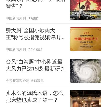
警告”？
中国新闻周刊
33跟贴
费大厨"全国小炒肉大
王"称号被指凭视频评出
官方回应
中国新闻周刊
2751跟贴
台风"白海豚"中心附近最
大风力已达15级 最新研判
央视新闻客户端
643跟贴
卖木头的源氏木语，怎么
把床垫也卖成了第一？