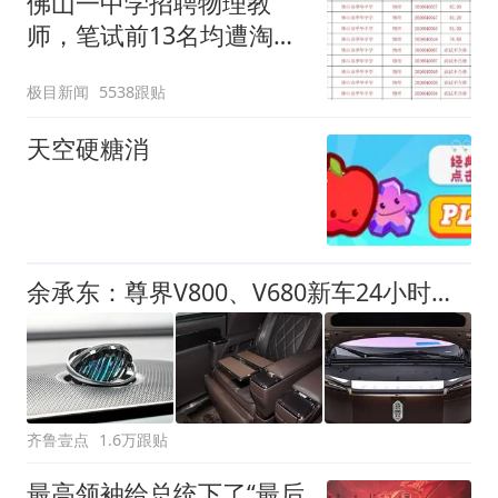
佛山一中学招聘物理教
师，笔试前13名均遭淘
汰？教育局：已叫停招
极目新闻
5538跟贴
聘，成立调查组全面核查
天空硬糖消
余承东：尊界V800、V680新车24小时大定突破3500台
齐鲁壹点
1.6万跟贴
最高领袖给总统下了“最后