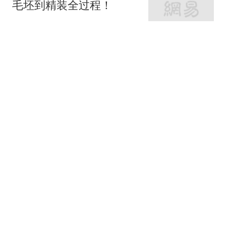
毛坯到精装全过程！
家庭装修设计
66跟贴
女神的婚房真让人羡慕！
地中海与田园风的亲密接
触
七九八零室内设计
老监理提醒：这9个地方
装修可以节省，你还在乱
花钱吗？
紫云说装修
62跟贴
岳父岳母的215平恬静舒
适养老宅