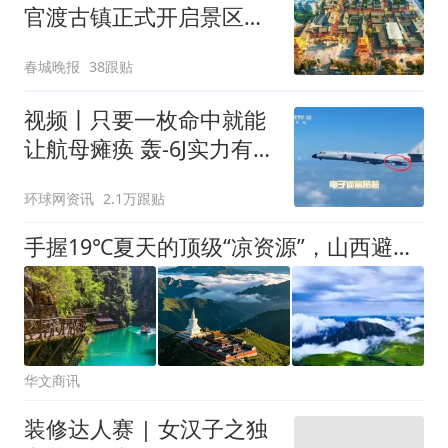
官渡古镇正式开启景区提
升与城市更新2.0时代
春城晚报
38跟贴
视频丨只要一枚命中就能
让航母瘫痪 轰-6J实力有多
强？
环球网资讯
2.1万跟贴
手握19℃夏天的顶级“凉资源”，山西避暑为何没能“叫响”全国？
华文商讯
装修达人赛 | 女汉子之独