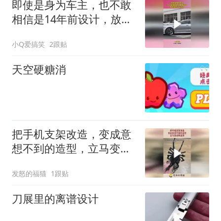
即使是身为车主，也不敢
相信是14年前设计，放在
现在还不过时！
小Q爱搞笑
2跟贴
天空硬糖消
把手机支架改造，变成意
想不到的造型，立马变成
限量款！
发怒的福猫
1跟贴
刀展里的离谱设计