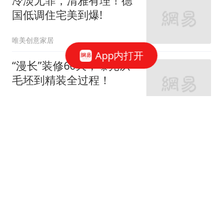
冷淡无罪，清雅有理！德
国低调住宅美到爆!
唯美创意家居
App内打开
“漫长”装修60天，曝光从
毛坯到精装全过程！
家庭装修设计
66跟贴
女神的婚房真让人羡慕！
地中海与田园风的亲密接
触
七九八零室内设计
老监理提醒：这9个地方
装修可以节省，你还在乱