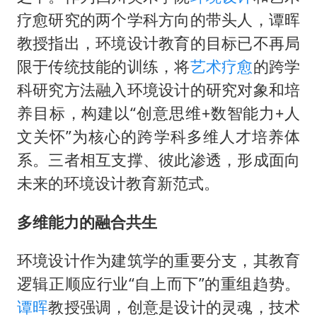
上门女婿出轨女邻居多年被判重婚罪
疗愈研究的两个学科方向的带头人，谭晖
构建更高水平的全民健身公共服务体系
教授指出，环境设计教育的目标已不再局
云南一男子胃中取出180颗铁钉
限于传统技能的训练，将
艺术疗愈
的跨学
科研究方法融入环境设计的研究对象和培
景区回应“麦积山石窟看完需2000元”
养目标，构建以“创意思维+数智能力+人
曹颖儿子首次演长剧
文关怀”为核心的跨学科多维人才培养体
奋力开创中国式现代化建设新局面
系。三者相互支撑、彼此渗透，形成面向
未来的环境设计教育新范式。
多维能力的融合共生
环境设计作为建筑学的重要分支，其教育
逻辑正顺应行业“自上而下”的重组趋势。
谭晖
教授强调，创意是设计的灵魂，技术