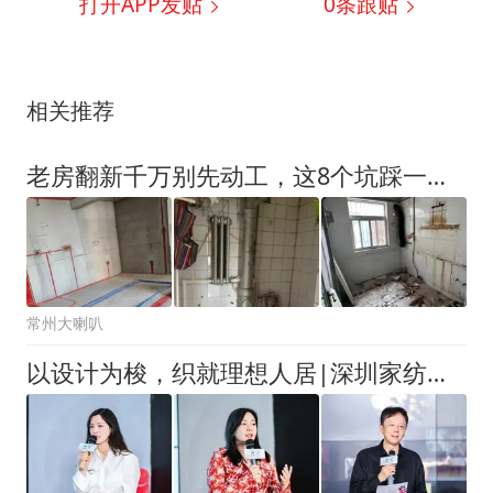
打开APP发贴
0
条跟贴
相关推荐
老房翻新千万别先动工，这8个坑踩一个后悔十年
常州大喇叭
以设计为梭，织就理想人居|深圳家纺家居展「织·境」全案软装设计大赛正式启动