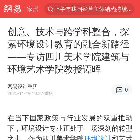
上半年我国经营主体结构持续优化
家居
俄称边境州遭乌大规模袭击已致13伤
《披荆斩棘2026》阵容官宣
创意、技术与跨学科整合，探
杭州机场已取消航班388架次
索环境设计教育的融合新路径
浙江省委书记：该停下的坚决停下来
——专访四川美术学院建筑与
中国籍豪华游艇富商之子在泰国被杀
环境艺术学院教授谭晖
白海豚北上或致京津冀暴雨
美将每月供乌爱国者拦截导弹
网易设计重庆
0
2025-11-19 10:37
·重庆
国足U17与阿森纳决赛取消 并列冠军
新疆一婚礼线上邀请引热议
在当下国家政策与行业发展的双重推动
《龙餐馆》 冲奖
下，环境设计专业正处于一场深刻的转型
世界第1特鲁姆普斯诺克中国赛一轮游
之中。作为四川美术学院
环境设计
和艺术