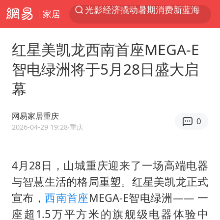
家居
浙江上海等地有大雨或暴雨
新疆优化调整景区内自驾服务费
红星美凯龙西南首座MEGA-E
上四休三，但降薪1000元，你接受吗？
智电绿洲将于5月28日盛大启
黄金牛市回来了吗
幕
情侣平潭拍日出坠崖1死1伤
台当局重金为“台独”织“皇帝新衣”
网易家居重庆
0
白海豚将正面袭击贯穿浙江
2026-04-29 19:28
·重庆
微信又有新功能，你可以“撤回”你的撤回了！
几元成本的AI广告导致千万市值蒸发
4月28日，山城重庆迎来了一场高端电器
与智慧生活的格局重塑。红星美凯龙正式
《欢迎来龙餐馆》口碑
宣布，
西南首座
MEGA-E智电绿洲—— 一
杭州全市有序停课
座超1.5万平方米的旗舰级电器体验中