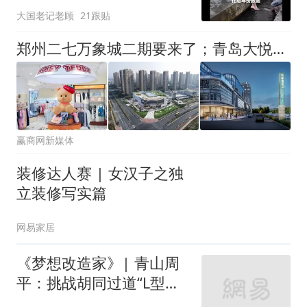
大国老记老顾
21跟贴
郑州二七万象城二期要来了；青岛大悦城启动建设；猛犸象、贡茶被收购… | 赢商周报
赢商网新媒体
装修达人赛 | 女汉子之独
立装修写实篇
网易家居
《梦想改造家》| 青山周
平：挑战胡同过道“L型的
家”