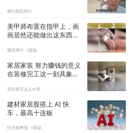
杨玏励志前行
美甲师布置在指甲上，画
画居然还能做出这东西，
简直是在创造艺术
爆笑萌仔
1跟贴
家居家装 努力赚钱的意义
在装修完工这一刻具象化
了，#家装#
安吉探店达人火哥
建材家居股搭上 AI 快
车，最高十连板
经济观察报
1跟贴