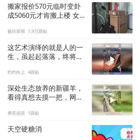
搬家报价570元临时变卦
成5060元才肯搬上楼 女子
傻眼
极目新闻
1.9万跟贴
这艺术演绎的就是人的一
生，虽起起落落，终将到
达人生巅峰
灼灼向上
4跟贴
深处生态放养的新疆羊，
看得真想去摸一把，网
友：千万别让印度人看见
勇笑搞笑
1跟贴
天空硬糖消