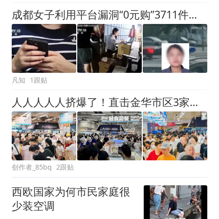
成都女子利用平台漏洞“0元购”3711件家电，警方清点花了8小时
凡知
1跟贴
人人人人人挤爆了！直击金华市区3家盒马鲜生开业第一现场，你去逛了哪家？
创作者_85bq
2跟贴
西欧国家为何市民家庭很
少装空调