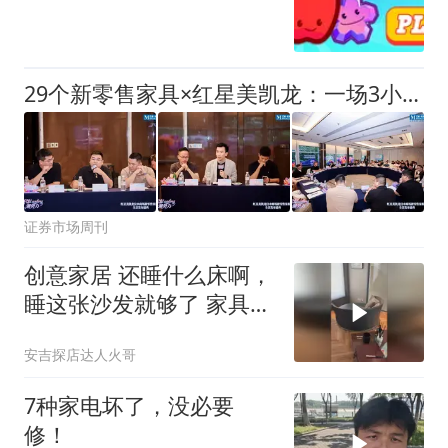
29个新零售家具×红星美凯龙：一场3小时的闭门创见会干货实录
证券市场周刊
创意家居 还睡什么床啊，
睡这张沙发就够了 家具
沙发
安吉探店达人火哥
7种家电坏了，没必要
修！