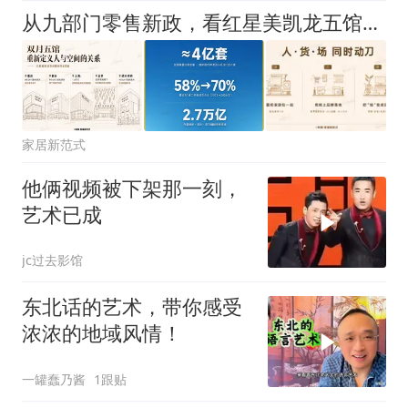
从九部门零售新政，看红星美凯龙五馆齐开背后的零售创新实践
家居新范式
他俩视频被下架那一刻，
艺术已成
jc过去影馆
东北话的艺术，带你感受
浓浓的地域风情！
一罐蠢乃酱
1跟贴