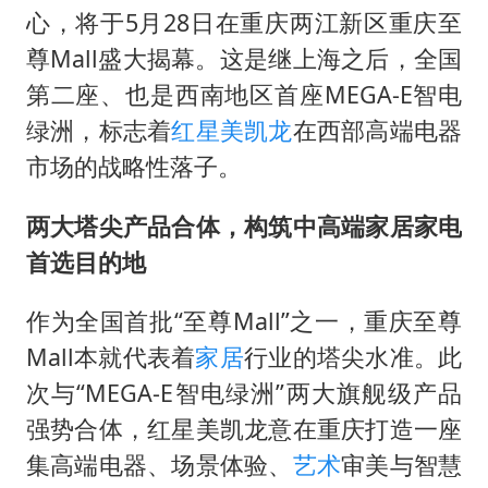
商场现钱学森巨幅海报 负责人回应
心，将于5月28日在重庆两江新区重庆至
“不怕六爷挂得多 就怕六爷挂一颗”
尊Mall盛大揭幕。这是继上海之后，全国
全民健身事业高质量发展
第二座、也是西南地区首座MEGA-E智电
WTT瑞典大满贯女单签表出炉
绿洲，标志着
红星美凯龙
在西部高端电器
市场的战略性落子。
36岁男演员成景区NPC后人气爆棚
乐享全民健身 共筑健康中国
两大塔尖产品合体，构筑中高端家居家电
首选目的地
作为全国首批“至尊Mall”之一，重庆至尊
Mall本就代表着
家居
行业的塔尖水准。此
次与“MEGA-E智电绿洲”两大旗舰级产品
强势合体，红星美凯龙意在重庆打造一座
集高端电器、场景体验、
艺术
审美与智慧