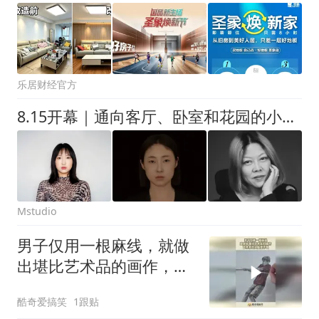
乐居财经官方
8.15开幕｜通向客厅、卧室和花园的小径（3）
Mstudio
男子仅用一根麻线，就做
出堪比艺术品的画作，艺
术家的头脑想不到！
酷奇爱搞笑
1跟贴