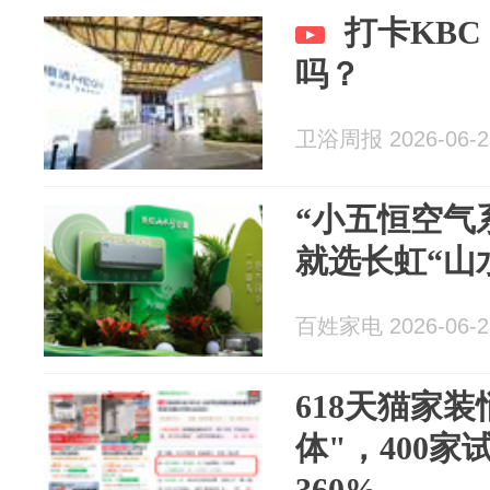
打卡KB
吗？
卫浴周报 2026-06-2
“小五恒空气
就选长虹“山
百姓家电 2026-06-2
618天猫家
体"，400
360%