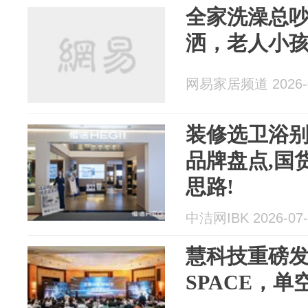
全家洗澡总
洒，老人小
网易家居频道 2026-0
装修选卫浴别盲
品牌盘点,国
思路!
中洁网IBK 2026-07-
慧科技重磅发
SPACE，