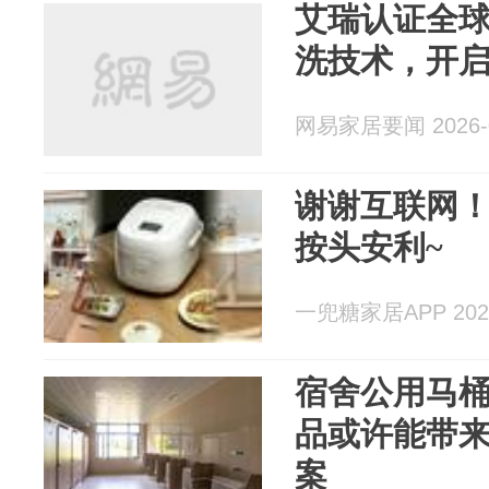
艾瑞认证全球
洗技术，开
网易家居要闻 2026-0
谢谢互联网
按头安利~
一兜糖家居APP 2026
宿舍公用马
品或许能带
案